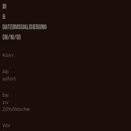
BI
&
Datenvisualisierung
(m/w/d)
Köln
Ab
sofort
bis
zu
20h/Woche
Wir