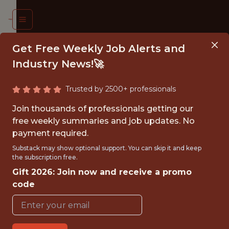
Get Free Weekly Job Alerts and
Industry News!🚀
Trusted by 2500+ professionals
UDENT
Join thousands of professionals getting our
TANT IN
free weekly summaries and job updates. No
payment required.
ER BI
Substack may show optional support. You can skip it and keep
; DATA
the subscription free.
Gift 2026: Join now and receive a promo
LIZATION
code
/F/D)
DFL