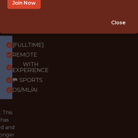
utsche
Join Now
ußball
Liga
Close
{FULLTIME}
REMOTE
WITH
EXPERIENCE
🥅 SPORTS
DS/ML/AI
 This
 has
ed and
longer