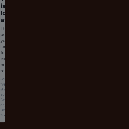
is no
longer
available
The job
posting
you are
looking
for has
expired
or been
removed.
Jobs
typically
stay
active
for 60
days or
until
filled.