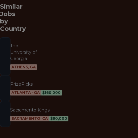
Similar
Jobs
by
Country
The
University of
Georgia
ATHENS, GA
PrizePicks
ATLANTA · GA
$160,000
Sacramento Kings
SACRAMENTO, CA
$90,000