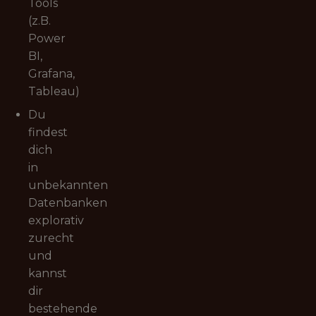
Tools
(z.B.
Power
BI,
Grafana,
Tableau)
Du
findest
dich
in
unbekannten
Datenbanken
explorativ
zurecht
und
kannst
dir
bestehende