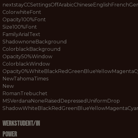
nextstayCCSettingsOffArabicChineseEnglishFrenchG
ColorwhiteFont
Opacity100%Font
Size100%Font
FamilyArialText
ShadownoneBackground
ColorblackBackground
Opacity50%Window
ColorblackWindow
Opacity0%WhiteBlackRedGreenBlueYellowMagenta
NewTahomaTimes
New
RomanTrebuchet
MSVerdanaNoneRaisedDepressedUniformDrop
ShadowWhiteBlackRedGreenBlueYellowMagentaCy
Werkstudent/in
Power