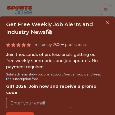
Get Free Weekly Job Alerts and
Industry News!🚀
Trusted by 2500+ professionals
SRE / DEVOPS
Join thousands of professionals getting our
ENGINEER (H/F)
free weekly summaries and job updates. No
payment required.
Winamax
Substack may show optional support. You can skip it and keep
the subscription free.
Gift 2026: Join now and receive a promo
FULLTIME
code
OFFICE
WITH EXPERIENCE