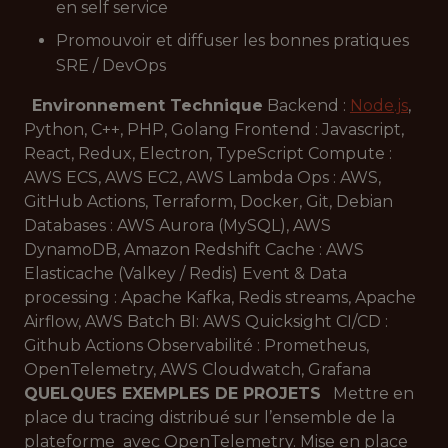
en self service
Promouvoir et diffuser les bonnes pratiques
SRE / DevOps
Environnement Technique
Backend :
Node.js
,
Python, C++, PHP, Golang Frontend : Javascript,
React, Redux, Electron, TypeScript Compute :
AWS ECS, AWS EC2, AWS Lambda Ops : AWS,
GitHub Actions, Terraform, Docker, Git, Debian
Databases : AWS Aurora (MySQL), AWS
DynamoDB, Amazon Redshift Cache : AWS
Elasticache (Valkey / Redis) Event & Data
processing : Apache Kafka, Redis streams, Apache
Airflow, AWS Batch BI: AWS Quicksight CI/CD :
Github Actions Observabilité : Prometheus,
OpenTelemetry, AWS Cloudwatch, Grafana
QUELQUES EXEMPLES DE PROJETS
Mettre en
place du tracing distribué sur l’ensemble de la
plateforme avec OpenTelemetry. Mise en place