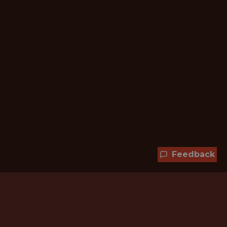
Feedback