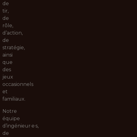
de
tir,
de
rôle,
d’action,
de
stratégie,
ainsi
que
des
jeux
occasionnels
et
familiaux.
Notre
équipe
d’ingénieur·e·s,
de