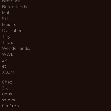
BioShock,
Borderlands,
Mafia,
Sid
Meier’s
Civilization,
Tiny
Tina’s
Wonderlands,
WWE
2K
et
XCOM.
Chez
2K,
nous
sommes
fier·ère·s