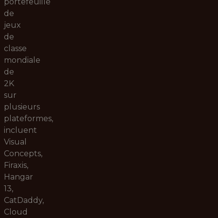
portefeuille
de
jeux
de
classe
mondiale
de
2K
sur
plusieurs
plateformes,
incluent
Visual
Concepts,
Firaxis,
Hangar
13,
CatDaddy,
Cloud