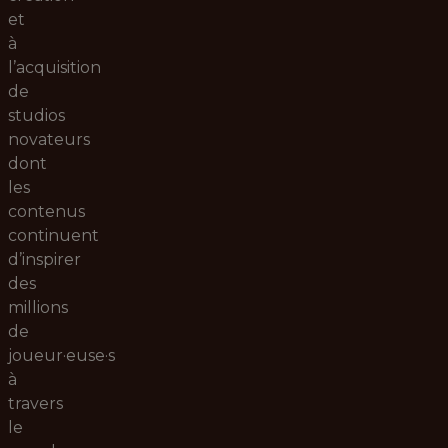
et
à
l’acquisition
de
studios
novateurs
dont
les
contenus
continuent
d’inspirer
des
millions
de
joueur·euse·s
à
travers
le