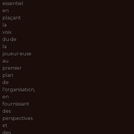
essentiel
en
plaçant
la
voix
du·de
la
joueur·euse
au
premier
plan
de
l'organisation,
en
fournissant
des
perspectives
et
des