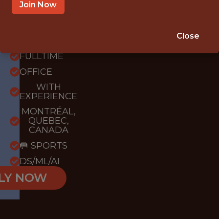
IGHTS
Join Now
2k
Close
FULLTIME
OFFICE
WITH
EXPERIENCE
MONTRÉAL,
QUEBEC,
CANADA
🥅 SPORTS
DS/ML/AI
LY NOW