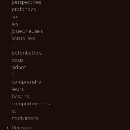
perspectives
profondes
sur
les
joueur·euse·s
actuel·le·s
et
potentiel·le·s,
nous
aidant
à
comprendre
leurs
besoins,
comportements
et
motivations.
Recruter