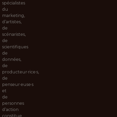
spécialistes
du
marketing,
d’artistes,
de
scénaristes,
de
scientifiques
de
données,
de
producteur·rice·s,
de
penseur·euse·s
et
de
personnes
d’action
constitue