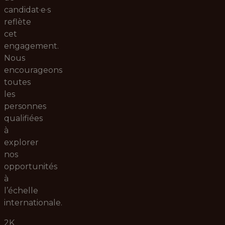
candidat·e·s
reflète
cet
engagement.
Nous
encourageons
toutes
les
personnes
qualifiées
à
explorer
nos
opportunités
à
l’échelle
internationale.
2K