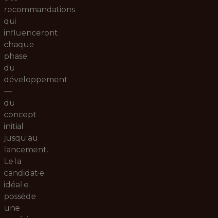
recommandations
qui
influenceront
chaque
phase
du
développement
—
du
concept
initial
jusqu'au
lancement.
Le·la
candidat·e
idéal·e
possède
une