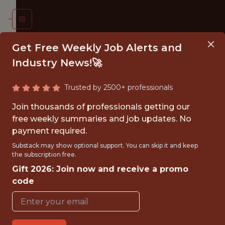
Get Free Weekly Job Alerts and
Industry News!🚀
Trusted by 2500+ professionals
EUR·EUSE
Join thousands of professionals getting our
IOR·E,
free weekly summaries and job updates. No
payment required.
RCHE ET
Substack may show optional support. You can skip it and keep
ECTIVES/
the subscription free.
Gift 2026: Join now and receive a promo
NIOR
code
ARCHER,
ARCH &