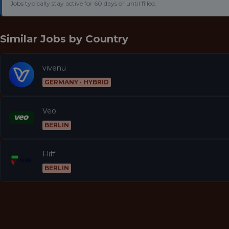
Jobs typically stay active for 60 days or until filled.
Similar Jobs by
Country
vivenu
GERMANY · HYBRID
Veo
BERLIN
Fliff
BERLIN