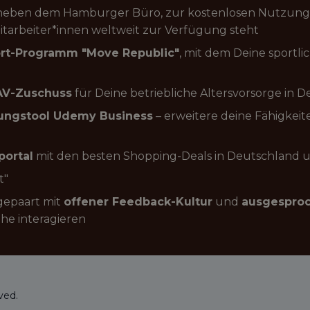
 neben dem Hamburger Büro, zur kostenlosen Nutzung 
itarbeiter*innen weltweit zur Verfügung steht
rt-Programm "Move Republic"
, mit dem Deine sportli
AV-Zuschuss
für Deine betriebliche Altersvorsorge in 
ungstool Udemy Business
– erweitere deine Fähigkei
portal
mit den besten Shopping-Deals in Deutschland u
t"
 gepaart mit
offener Feedback-Kultur
und
ausgespro
he interagieren
ved.