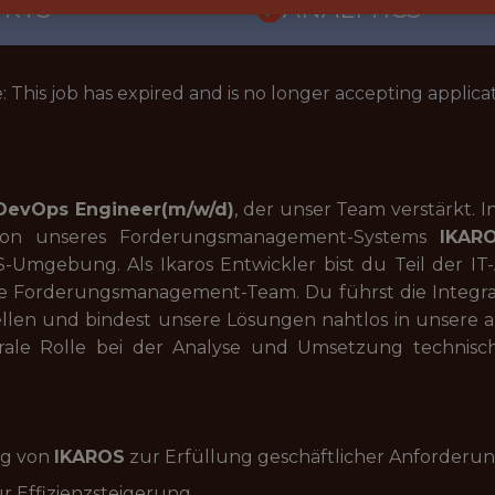
ORTS
ANALYTICS
: This job has expired and is no longer accepting applicat
 DevOps Engineer(m/w/d)
, der unser Team verstärkt. I
ation unseres Forderungsmanagement-Systems
IKAR
Umgebung. Als Ikaros Entwickler bist du Teil der IT-A
ve Forderungsmanagement-Team. Du führst die Integra
tellen und bindest unsere Lösungen nahtlos in unse
entrale Rolle bei der Analyse und Umsetzung technisc
ng von
IKAROS
zur Erfüllung geschäftlicher Anforderu
r Effizienzsteigerung