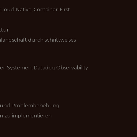
loud-Native, Container-First
ktur
landschaft durch schrittweises
ner-Systemen, Datadog Observability
n und Problembehebung
en zu implementieren