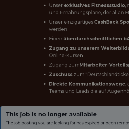
Unser
exklusives Fitnessstudio
,
und Ernährungspläne, der allen M
Unser einzigartiges
CashBack Spo
werden
Einen
überdurchschnittlichen b
Zugang zu unserem Weiterbild
Online-Kursen
Zugang zum
Mitarbeiter-Vorteils
Zuschuss
zum "Deutschlandticke
Direkte Kommunikationswege
,
Teams und Leads die auf Augenhö
This job is no longer available
The job posting you are looking for has expired or been remo