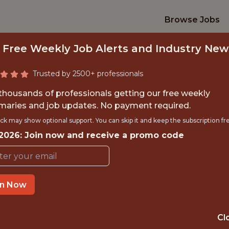
Browse Jobs
 Free Weekly Job Alerts and Industry New
Trusted by 2500+ professionals
 thousands of professionals getting our free weekly
aries and job updates. No payment required.
DEVOPS ENGINEER
ck may show optional support. You can skip it and keep the subscription fr
 2026: Join now and receive a promo code
SportAlliance
in Now
IME
REMOTE
 EXPERIENCE
REMOTE (GERM
Cl