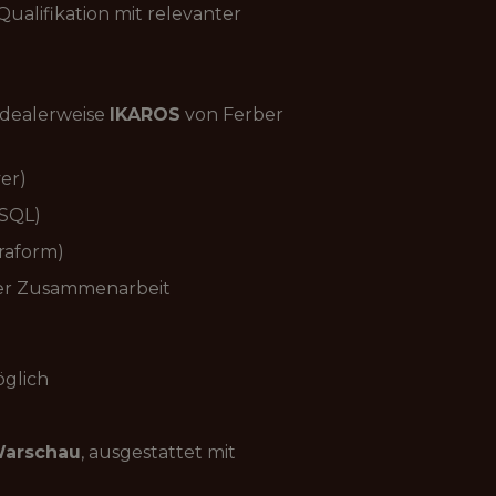
ualifikation mit relevanter
idealerweise
IKAROS
von Ferber
er)
(SQL)
raform)
nder Zusammenarbeit
öglich
Warschau
, ausgestattet mit