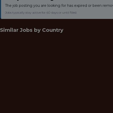
The job posting you are looking for has expired or been remo
Jobs typically stay active for 60 days or until filled.
Similar Jobs by
Country