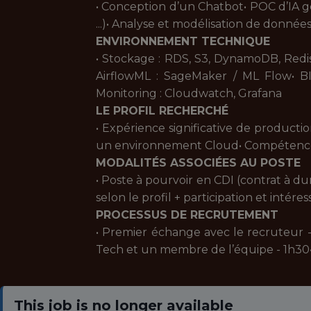
• Conception d’un Chatbot• POC d’IA g
...)• Analyse et modélisation de données
ENVIRONNEMENT TECHNIQUE
• Stockage : RDS, S3, DynamoDB, Redis,
AirflowML : SageMaker / ML Flow• BI 
Monitoring : Cloudwatch, Grafana
LE PROFIL RECHERCHÉ
• Expérience significative de produc
un environnement Cloud• Compétences
MODALITÉS ASSOCIÉES AU POSTE
• Poste à pourvoir en CDI (contrat à d
selon le profil + participation et intér
PROCESSUS DE RECRUTEMENT
• Premier échange avec le recruteur -
Tech et un membre de l’équipe - 1h30•
This job is no longer available