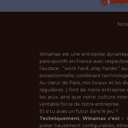
🥅 SP
Note
Winamax est une entreprise dynamique 
paris sportifs en France avec respecti
l’audace : “work hard, play harder” a
exceptionnelle, combinant technologie 
Au cœur de Paris, nos locaux et les div
régulières…) font de notre entrepris
les jeux, ainsi que notre culture int
véritable force de notre entreprise.
Et si tu avais un futur dans le jeu ?
Techniquement, Winamax c’est :
- 
poker hautement configurables, détect