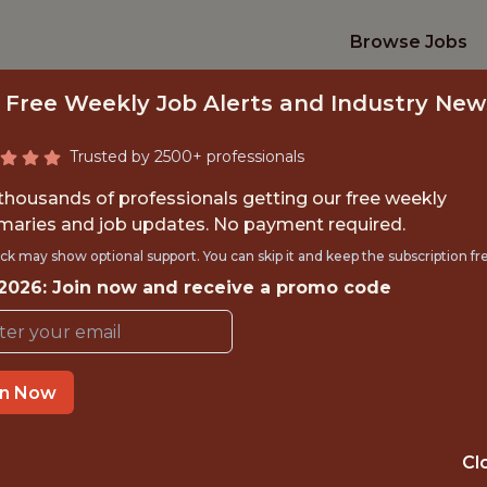
Browse Jobs
 Free Weekly Job Alerts and Industry New
Trusted by 2500+ professionals
 thousands of professionals getting our free weekly
aries and job updates. No payment required.
AI ENGINEER - ÉQUI
ck may show optional support. You can skip it and keep the subscription fr
 2026: Join now and receive a promo code
Winamax
in Now
IME
OFFICE
 EXPERIENCE
PARIS
Cl