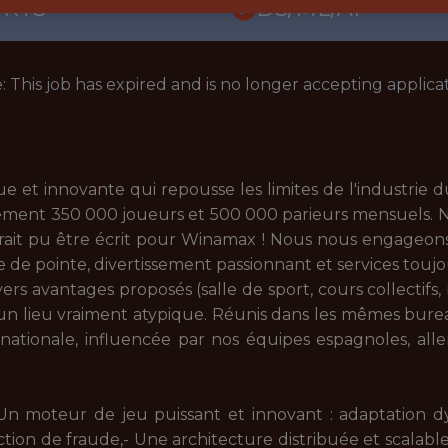
ORTS
DS/ML/AI
: This job has expired and is no longer accepting applicat
et innovante qui repousse les limites de l'industrie d
vement 350 000 joueurs et 500 000 parieurs mensuels. Not
urait pu être écrit pour Winamax ! Nous nous engageons
de pointe, divertissement passionnant et services toujour
ers avantages proposés (salle de sport, cours collectifs,
e un lieu vraiment atypique. Réunis dans les mêmes bur
ernationale, influencée par nos équipes espagnoles, all
Un moteur de jeu puissant et innovant : adaptation dy
ion de fraude,- Une architecture distribuée et scalable